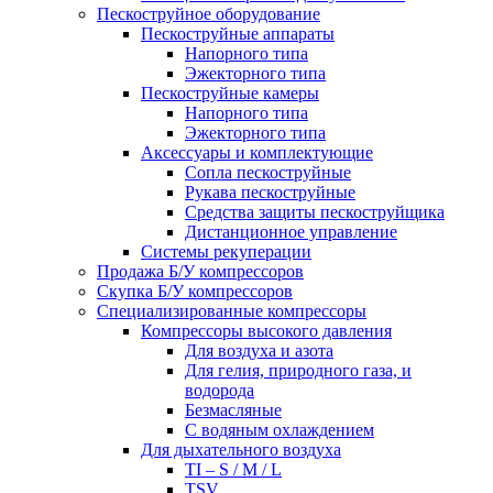
Пескоструйное оборудование
Пескоструйные аппараты
Напорного типа
Эжекторного типа
Пескоструйные камеры
Напорного типа
Эжекторного типа
Аксессуары и комплектующие
Сопла пескоструйные
Рукава пескоструйные
Средства защиты пескоструйщика
Дистанционное управление
Системы рекуперации
Продажа Б/У компрессоров
Скупка Б/У компрессоров
Специализированные компрессоры
Компрессоры высокого давления
Для воздуха и азота
Для гелия, природного газа, и
водорода
Безмасляные
С водяным охлаждением
Для дыхательного воздуха
TI – S / M / L
TSV