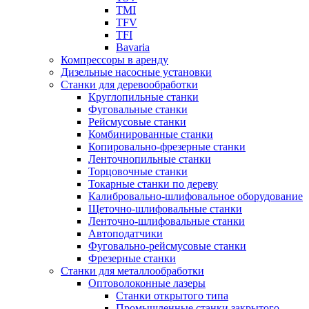
TMI
TFV
TFI
Bavaria
Компрессоры в аренду
Дизельные насосные установки
Станки для деревообработки
Круглопильные станки
Фуговальные станки
Рейсмусовые станки
Комбинированные станки
Копировально-фрезерные станки
Ленточнопильные станки
Торцовочные станки
Токарные станки по дереву
Калибровально-шлифовальное оборудование
Щеточно-шлифовальные станки
Ленточно-шлифовальные станки
Автоподатчики
Фуговально-рейсмусовые станки
Фрезерные станки
Станки для металлообработки
Оптоволоконные лазеры
Станки открытого типа
Промышленные станки закрытого