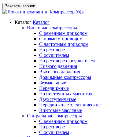
Заказать звонок
Каталог
Каталог
Винтовые компрессоры
С ременным приводом
С прямым приводом
С частотным приводом
На ресивере
С осушителем
На ресивере с осушителем
Низкого давления
Высокого давления
Дожимные компрессоры
Безмасляные
Передвижные
На постоянных магнитах
Двухступенчатые
Передвижные электрические
Винтовые масляные
Спиральные компрессоры
С ременным приводом
На ресивере
С осушителем