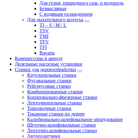
Для гелия, природного газа, и водорода
Безмасляные
С водяным охлаждением
Для дыхательного воздуха
TI – S / M / L
TSV
TMI
TFV
TFI
Bavaria
Компрессоры в аренду
Дизельные насосные установки
Станки для деревообработки
Круглопильные станки
Фуговальные станки
Рейсмусовые станки
Комбинированные станки
Копировально-фрезерные станки
Ленточнопильные станки
Торцовочные станки
Токарные станки по дереву
Калибровально-шлифовальное оборудование
Щеточно-шлифовальные станки
Ленточно-шлифовальные станки
Автоподатчики