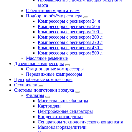
азота
С бензиновым двигателем
Подбор по объёму ресивера
Компрессоры с ресивером 24 л
Компрессоры с ресивером 50 л
Компрессоры с ресивером 100 л
Компрессоры с ресивером 200 л
Компрессоры с ресивером 270 л
Компрессоры с ресивером 430 л
Компрессоры с ресивером 500 л
Масляные ременные
Дизельные компрессоры
Стационарные компрессоры
Передвижные компрессоры
Центробежные компрессоры
Осушители
Системы подготовки воздуха
Фильтры
Магистральные фильтры
Картриджи
Центробежные сепараторы
Конденсатоотводчики
Сепараторы технологического конденсата
Масловлагоразделители