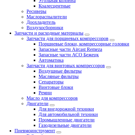
Угольная колонна
Коалесцентные
Ресиверы
Маслораспылители
Доохладитель
Воздухосборники
Запчасти и расходные материалы
Запчасти для поршневых компрессоров
Поршневые блоки, компрессорные головки
Запасные части Aircast Remeza
Запасные части АСО Бежецк
Автоматика
Запчасти для винтовых компрессоров
Воздушные фильтры
Масляные фильтры
Сепараторы
Винтовые блоки
Ремни
Масло для компрессоров
Двигатели
Для внедорожной техники
Для автомобильной техники
Промышленные двигатели
Газодизельные двигатели
Пневмоинструмент