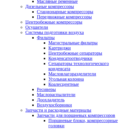
Масляные ременные
Дизельные компрессоры
Стационарные компрессоры
Передвижные компрессоры
Центробежные компрессоры
Осушители
Системы подготовки воздуха
Фильтры
Магистральные фильтры
Картриджи
Центробежные сепараторы
Конденсатоотводчики
Сепараторы технологического
конденсата
Масловлагоразделители
Угольная колонна
Коалесцентные
Ресиверы
Маслораспылители
Доохладитель
Воздухосборники
Запчасти и расходные материалы
Запчасти для поршневых компрессоров
Поршневые блоки, компрессорные
головки