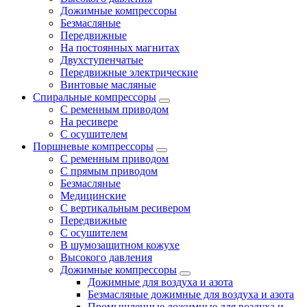
Дожимные компрессоры
Безмасляные
Передвижные
На постоянных магнитах
Двухступенчатые
Передвижные электрические
Винтовые масляные
Спиральные компрессоры
С ременным приводом
На ресивере
С осушителем
Поршневые компрессоры
С ременным приводом
С прямым приводом
Безмасляные
Медицинские
С вертикальным ресивером
Передвижные
С осушителем
В шумозащитном кожухе
Высокого давления
Дожимные компрессоры
Дожимные для воздуха и азота
Безмасляные дожимные для воздуха и азота
Промышленные дожимные для воздуха и