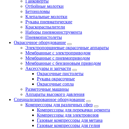
Гайковёрты
Отбойные молотки
Бетоноломы
Клепальные молотки
Рукава пневматические
Краскораспылители
Наборы пневмоинструмента
Пневмопистолеты
Окрасочное оборудование
Электропоршневые окрасочные аппараты
Мембранные с электроприводом
Мембранные с пневмоприводом
Мембранные с бензиновым приводом
Аксессуары и запчасти
Окрасочные пистолеты
Рукава окрасочные
Окрасочные сопла
Разметочные машины
Аппараты высокого давления
Специализированное оборудование
Компрессоры для различных сфер
Компрессоры для перекачки цемента
Компрессоры для электровозов
Газовые компрессоры для метана
Газовые компрессоры для гелия