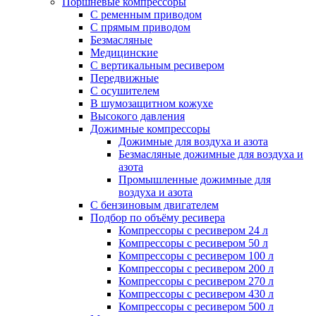
Поршневые компрессоры
С ременным приводом
С прямым приводом
Безмасляные
Медицинские
С вертикальным ресивером
Передвижные
С осушителем
В шумозащитном кожухе
Высокого давления
Дожимные компрессоры
Дожимные для воздуха и азота
Безмасляные дожимные для воздуха и
азота
Промышленные дожимные для
воздуха и азота
С бензиновым двигателем
Подбор по объёму ресивера
Компрессоры с ресивером 24 л
Компрессоры с ресивером 50 л
Компрессоры с ресивером 100 л
Компрессоры с ресивером 200 л
Компрессоры с ресивером 270 л
Компрессоры с ресивером 430 л
Компрессоры с ресивером 500 л