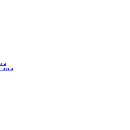
ота
 азота