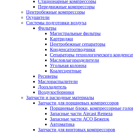
Стационарные компрессоры
Передвижные компрессоры
Центробежные компрессоры
Осушители
Системы подготовки воздуха
Фильтры
Магистральные фильтры
Картриджи
Центробежные сепараторы
Конденсатоотводчики
Сепараторы технологического конденса
Масловлагоразделители
Угольная колонна
Коалесцентные
Ресиверы
Маслораспылители
Доохладитель
Воздухосборники
Запчасти и расходные материалы
Запчасти для поршневых компрессоров
Поршневые блоки, компрессорные голо
Запасные части Aircast Remeza
Запасные части АСО Бежецк
Автоматика
Запчасти для винтовых компрессоров