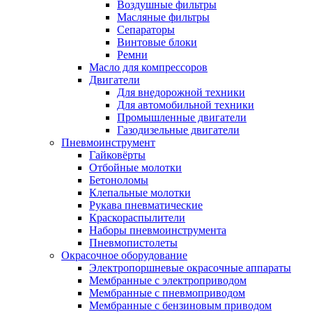
Воздушные фильтры
Масляные фильтры
Сепараторы
Винтовые блоки
Ремни
Масло для компрессоров
Двигатели
Для внедорожной техники
Для автомобильной техники
Промышленные двигатели
Газодизельные двигатели
Пневмоинструмент
Гайковёрты
Отбойные молотки
Бетоноломы
Клепальные молотки
Рукава пневматические
Краскораспылители
Наборы пневмоинструмента
Пневмопистолеты
Окрасочное оборудование
Электропоршневые окрасочные аппараты
Мембранные с электроприводом
Мембранные с пневмоприводом
Мембранные с бензиновым приводом