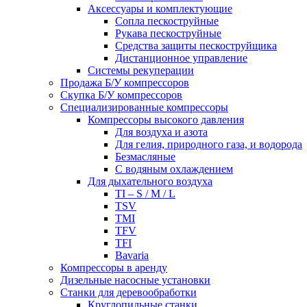
Аксессуары и комплектующие
Сопла пескоструйные
Рукава пескоструйные
Средства защиты пескоструйщика
Дистанционное управление
Системы рекуперации
Продажа Б/У компрессоров
Скупка Б/У компрессоров
Специализированные компрессоры
Компрессоры высокого давления
Для воздуха и азота
Для гелия, природного газа, и водорода
Безмасляные
С водяным охлаждением
Для дыхательного воздуха
TI – S / M / L
TSV
TMI
TFV
TFI
Bavaria
Компрессоры в аренду
Дизельные насосные установки
Станки для деревообработки
Круглопильные станки