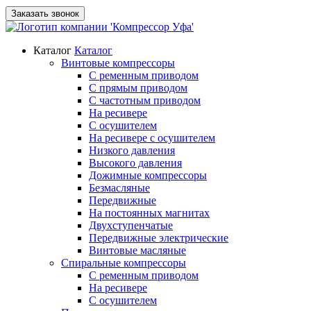
Заказать звонок
Каталог
Каталог
Винтовые компрессоры
С ременным приводом
С прямым приводом
С частотным приводом
На ресивере
С осушителем
На ресивере с осушителем
Низкого давления
Высокого давления
Дожимные компрессоры
Безмасляные
Передвижные
На постоянных магнитах
Двухступенчатые
Передвижные электрические
Винтовые масляные
Спиральные компрессоры
С ременным приводом
На ресивере
С осушителем