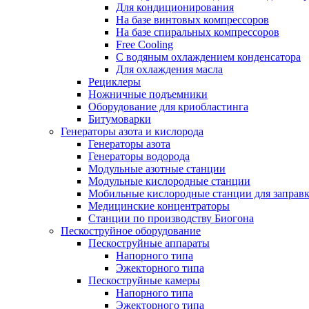
Для кондиционирования
На базе винтовых компрессоров
На базе спиральных компрессоров
Free Cooling
С водяным охлаждением конденсатора
Для охлаждения масла
Рециклеры
Ножничные подъемники
Оборудование для криобластинга
Битумоварки
Генераторы азота и кислорода
Генераторы азота
Генераторы водорода
Модульные азотные станции
Модульные кислородные станции
Мобильные кислородные станции для заправк
Медицинские концентраторы
Станции по производству Биогона
Пескоструйное оборудование
Пескоструйные аппараты
Напорного типа
Эжекторного типа
Пескоструйные камеры
Напорного типа
Эжекторного типа