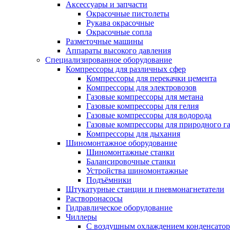
Аксессуары и запчасти
Окрасочные пистолеты
Рукава окрасочные
Окрасочные сопла
Разметочные машины
Аппараты высокого давления
Специализированное оборудование
Компрессоры для различных сфер
Компрессоры для перекачки цемента
Компрессоры для электровозов
Газовые компрессоры для метана
Газовые компрессоры для гелия
Газовые компрессоры для водорода
Газовые компрессоры для природного га
Компрессоры для дыхания
Шиномонтажное оборудование
Шиномонтажные станки
Балансировочные станки
Устройства шиномонтажные
Подъёмники
Штукатурные станции и пневмонагнетатели
Растворонасосы
Гидравлическое оборудование
Чиллеры
С воздушным охлаждением конденсатор