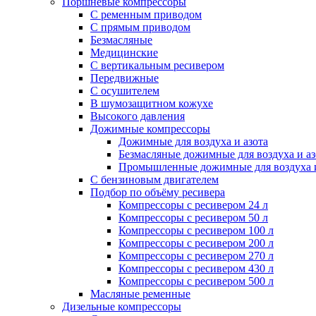
Поршневые компрессоры
С ременным приводом
С прямым приводом
Безмасляные
Медицинские
С вертикальным ресивером
Передвижные
С осушителем
В шумозащитном кожухе
Высокого давления
Дожимные компрессоры
Дожимные для воздуха и азота
Безмасляные дожимные для воздуха и аз
Промышленные дожимные для воздуха и
С бензиновым двигателем
Подбор по объёму ресивера
Компрессоры с ресивером 24 л
Компрессоры с ресивером 50 л
Компрессоры с ресивером 100 л
Компрессоры с ресивером 200 л
Компрессоры с ресивером 270 л
Компрессоры с ресивером 430 л
Компрессоры с ресивером 500 л
Масляные ременные
Дизельные компрессоры